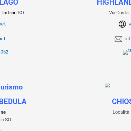
ALAGO
HIGHLAN
 Tartano
SO
Via Costa
net
w
net
i
n
5052
 BEDULA
CHIO
one
Località
la SO
t