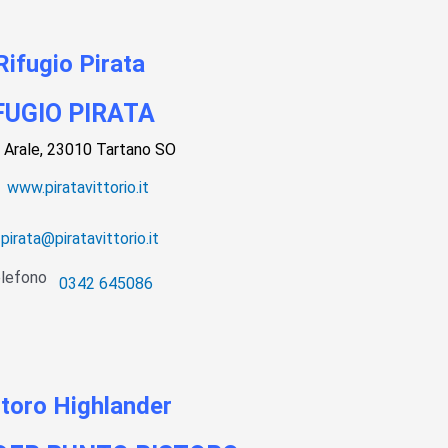
FUGIO PIRATA
à Arale, 23010 Tartano SO
www.piratavittorio.it
pirata@piratavittorio.it
0342 645086