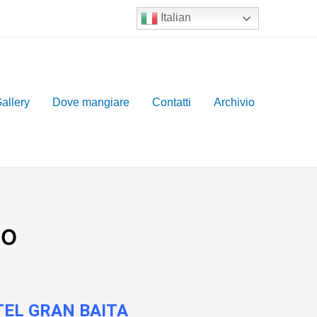
Italian
allery
Dove mangiare
Contatti
Archivio
NO