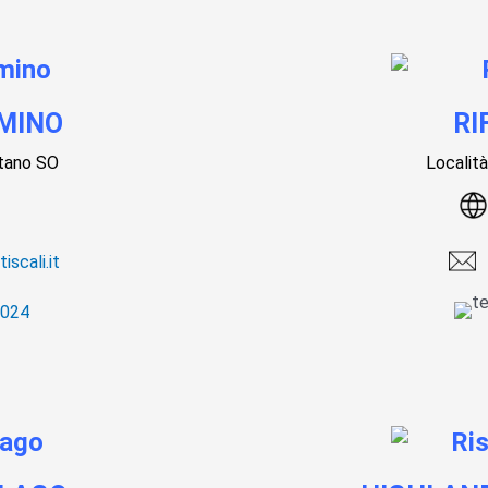
AMINO
RI
rtano SO
Localit
scali.it
5024