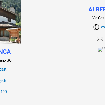
ALBE
Via Cas
ww
h
NGA
rtano SO
a.it
a.it
5100