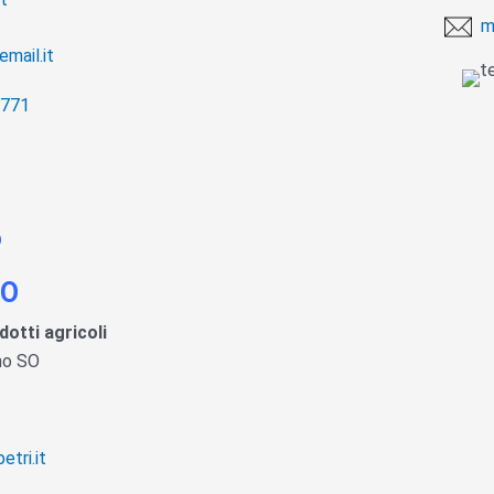
m
email.it
771
NO
otti agricoli
ano SO
etri.it