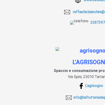
raffaella.bianchini@
3287397
L’AGRISOG
Spaccio e consumazione prod
Via Spini, 23010 Tart
L’agrisogno
info@lafrutteriadep