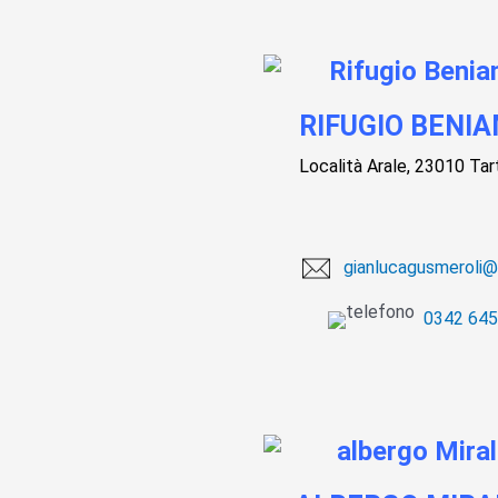
RIFUGIO BENI
Località Arale, 23010 Ta
gianlucagusmeroli@ti
0342 64