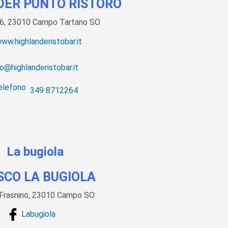
DER PUNTO RISTORO
, 6, 23010 Campo Tartano SO
ww.highlanderistobar.it
fo@highlanderistobar.it
349 8712264
SCO LA BUGIOLA
 Frasnino, 23010 Campo SO
Labugiola