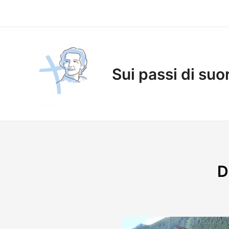
Vai
al
contenuto
Sui passi di suo
D