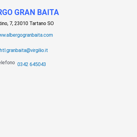
RGO GRAN BAITA
tino, 7, 23010 Tartano SO
w.albergogranbaita.com
tl.granbaita@virgilio.it
0342 645043