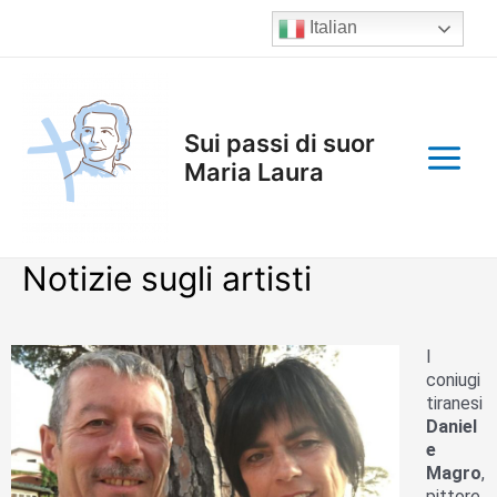
Vai
Italian
al
contenuto
Main
Menu
Sui passi di suor
Maria Laura
Notizie sugli artisti
I
coniugi
tiranesi
Daniel
e
Magro
,
pittore